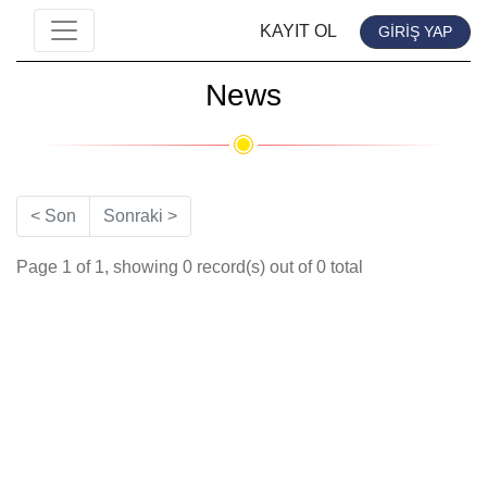
KAYIT OL
GİRİŞ YAP
News
< Son
Sonraki >
Page 1 of 1, showing 0 record(s) out of 0 total